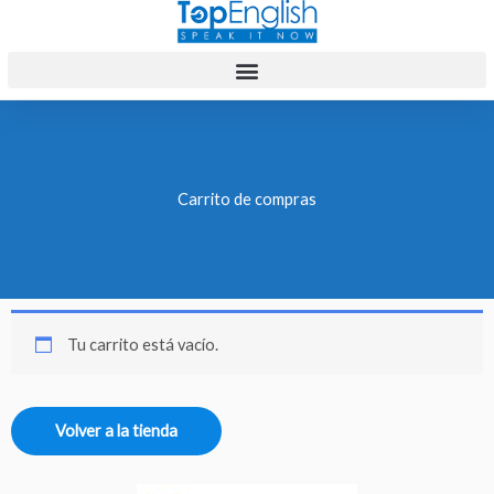
Ir
al
contenido
Carrito de compras
Tu carrito está vacío.
Volver a la tienda