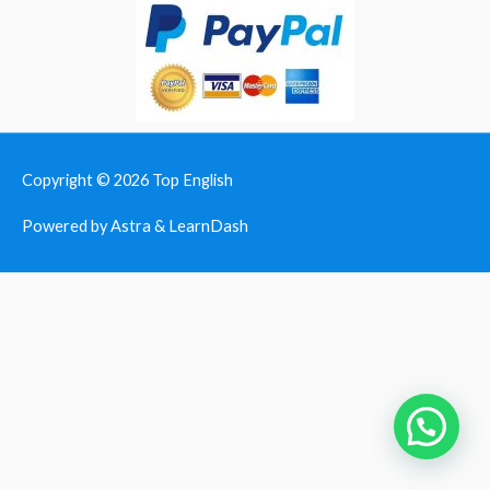
Copyright © 2026
Top English
Powered by Astra & LearnDash