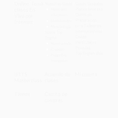
Online, Tomá
Nuestras clases
Clases Grupales
clases En
Planes Empresa
Materiales
Clases de
Vivo por
educativos
Preparación
Internet
Modalidades
para Exámenes
Metodología
Internacionales
Sobre Top
Clases
English
Particulares
Nuestra sede
Privadas
El equipo
Top English Kids
Preguntas
Frecuentes
IELTS
Acuerdo de
Mi cuenta
Masterclass
clases
Tienda
Carrito de
compras