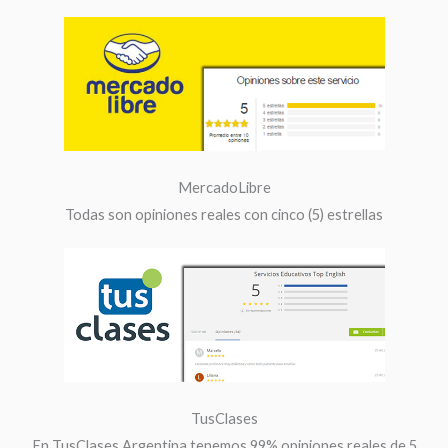
MercadoLibre
Todas son opiniones reales con cinco (5) estrellas
TusClases
En TusClases Argentina tenemos 99% opiniones reales de 5