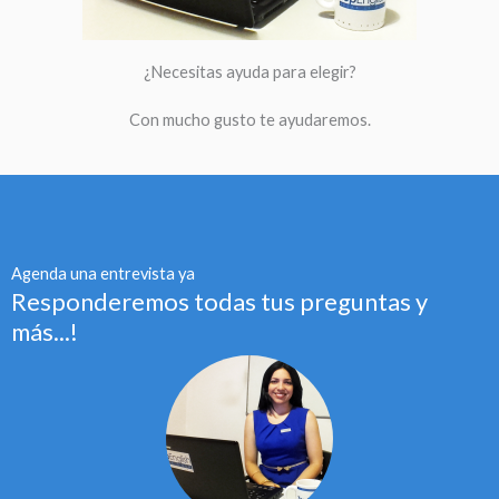
¿Necesitas ayuda para elegir?
Con mucho gusto te ayudaremos.
Agenda una entrevista ya
Responderemos todas tus preguntas y
más...!