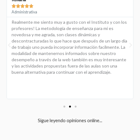





Administrativo
Si estás pensando dar tus primeros pasos para aprender
inglés o estás es un nivel más avanzado, recomiendo 100%
que tomen sus clases en Top English. El trato es muy
amable, diseñan un plan a medida de tu nivel y capacidad de
aprendizaje, además de que las clases son muy divertidas y
didácticas. . Comencé a estudiar con jessi en febrero de
este año y, en sólo 5 meses logré un avance muy
importante. ¡muchas gracias!
Sigue leyendo opiniones online...