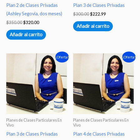
Plan 2 de Clases Privadas
Plan 3 de Clases Privadas
(Ashley Segovia, dos meses)
$
300.00
$
222.99
$
350.00
$
320.00
Añadir al carrito
Añadir al carrito
El
El
El
El
¡Oferta!
¡Oferta!
precio
precio
precio
precio
original
actual
original
actual
era:
es:
era:
es:
$300.00.
$205.00.
$400.00.
$299.99.
Planes de Clases Particulares En
Planes de Clases Particulares En
Vivo
Vivo
Plan 3 de Clases Privadas
Plan 4 de Clases Privadas