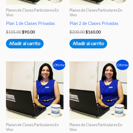
Planes de Clases Particulares En
Planes de Clases Particulares En
Vivo
Vivo
Plan 1 de Clases Privadas
Plan 2 de Clases Privadas
$
105.00
$
90.00
$
200.00
$
160.00
Añadir al carrito
Añadir al carrito
El
El
El
El
¡Oferta!
¡Oferta!
precio
precio
precio
precio
original
actual
original
actual
era:
es:
era:
es:
$350.00.
$320.00.
$300.00.
$222.99.
Planes de Clases Particulares En
Planes de Clases Particulares En
Vivo
Vivo